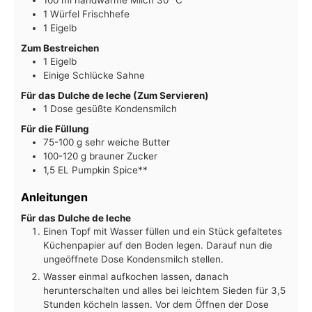
100
ml
handwarme Milch 30 °C
1
Würfel Frischhefe
1
Eigelb
Zum Bestreichen
1
Eigelb
Einige Schlücke Sahne
Für das Dulche de leche (Zum Servieren)
1
Dose gesüßte Kondensmilch
Für die Füllung
75-100
g
sehr weiche Butter
100-120
g
brauner Zucker
1,5
EL Pumpkin Spice**
Anleitungen
Für das Dulche de leche
Einen Topf mit Wasser füllen und ein Stück gefaltetes
Küchenpapier auf den Boden legen. Darauf nun die
ungeöffnete Dose Kondensmilch stellen.
Wasser einmal aufkochen lassen, danach
herunterschalten und alles bei leichtem Sieden für 3,5
Stunden köcheln lassen. Vor dem Öffnen der Dose