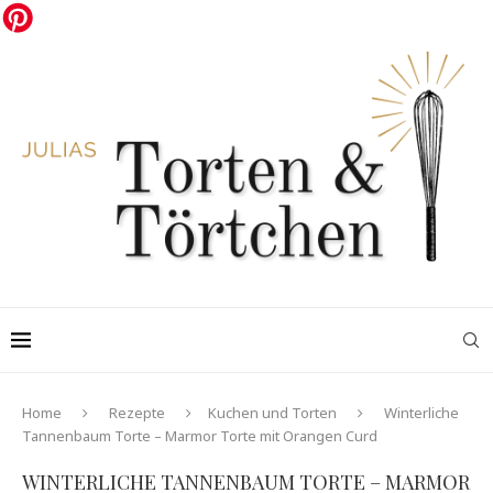
Home
Rezepte
Kuchen und Torten
Winterliche
Tannenbaum Torte – Marmor Torte mit Orangen Curd
WINTERLICHE TANNENBAUM TORTE – MARMOR