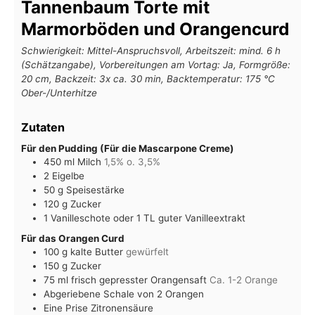
Tannenbaum Torte mit
Marmorböden und Orangencurd
Schwierigkeit: Mittel-Anspruchsvoll, Arbeitszeit: mind. 6 h
(Schätzangabe), Vorbereitungen am Vortag: Ja, Formgröße:
20 cm, Backzeit: 3x ca. 30 min, Backtemperatur: 175 °C
Ober-/Unterhitze
Zutaten
Für den Pudding (Für die Mascarpone Creme)
450
ml
Milch
1,5% o. 3,5%
2
Eigelbe
50
g
Speisestärke
120
g
Zucker
1
Vanilleschote oder 1 TL guter Vanilleextrakt
Für das Orangen Curd
100
g
kalte Butter
gewürfelt
150
g
Zucker
75
ml
frisch gepresster Orangensaft
Ca. 1-2 Orange
Abgeriebene Schale von 2 Orangen
Eine Prise Zitronensäure