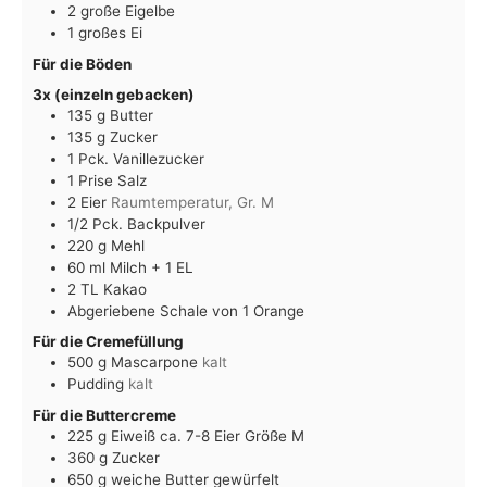
2
große Eigelbe
1
großes Ei
Für die Böden
3x (einzeln gebacken)
135
g
Butter
135
g
Zucker
1
Pck. Vanillezucker
1
Prise Salz
2
Eier
Raumtemperatur, Gr. M
1/2
Pck. Backpulver
220
g
Mehl
60
ml
Milch + 1 EL
2
TL Kakao
Abgeriebene Schale von 1 Orange
Für die Cremefüllung
500
g
Mascarpone
kalt
Pudding
kalt
Für die Buttercreme
225
g
Eiweiß ca. 7-8 Eier Größe M
360
g
Zucker
650
g
weiche Butter gewürfelt