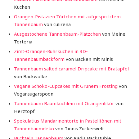
Kuchen
Orangen-Pistazien Törtchen mit aufgespritztem
Tannenbaum
von culirena
Ausgestochene Tannenbaum-Plätzchen
von Meine
Torteria
Zimt-Orangen-Rührkuchen in 3D-
Tannenbaumbackform
von Backen mit Minis
Tannenbaum salted caramel Dripcake mit Bratapfel
von Backwolke
Vegane Schoko-Cupcakes mit Grünem Frosting
von
Vegansugarspoon
Tannenbaum Baumküchlein mit Orangenlikör
von
Herztopf
Spekulatius Mandarinentorte in Pastelltönen mit
Tannenbaumdeko
von Tinnis Zuckerwelt
Buchteln Tannenbaum
von Kadis Backstüble