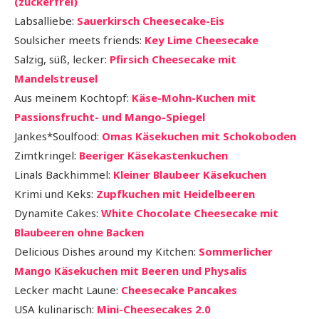
(zuckerfrei)
Labsalliebe:
Sauerkirsch Cheesecake-Eis
Soulsicher meets friends:
Key Lime Cheesecake
Salzig, süß, lecker:
Pfirsich Cheesecake mit
Mandelstreusel
Aus meinem Kochtopf:
Käse-Mohn-Kuchen mit
Passionsfrucht- und Mango-Spiegel
Jankes*Soulfood:
Omas Käsekuchen mit Schokoboden
Zimtkringel:
Beeriger Käsekastenkuchen
Linals Backhimmel:
Kleiner Blaubeer Käsekuchen
Krimi und Keks:
Zupfkuchen mit Heidelbeeren
Dynamite Cakes:
White Chocolate Cheesecake mit
Blaubeeren ohne Backen
Delicious Dishes around my Kitchen:
Sommerlicher
Mango Käsekuchen mit Beeren und Physalis
Lecker macht Laune:
Cheesecake Pancakes
USA kulinarisch:
Mini-Cheesecakes 2.0