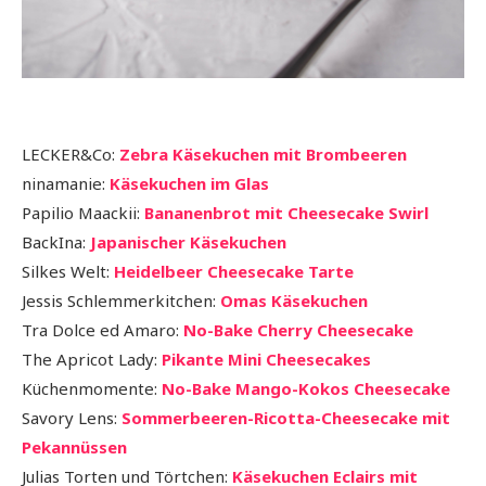
LECKER&Co:
Zebra Käsekuchen mit Brombeeren
ninamanie:
Käsekuchen im Glas
Papilio Maackii:
Bananenbrot mit Cheesecake Swirl
BackIna:
Japanischer Käsekuchen
Silkes Welt:
Heidelbeer Cheesecake Tarte
Jessis Schlemmerkitchen:
Omas Käsekuchen
Tra Dolce ed Amaro:
No-Bake Cherry Cheesecake
The Apricot Lady:
Pikante Mini Cheesecakes
Küchenmomente:
No-Bake Mango-Kokos Cheesecake
Savory Lens:
Sommerbeeren-Ricotta-Cheesecake mit
Pekannüssen
Julias Torten und Törtchen:
Käsekuchen Eclairs mit