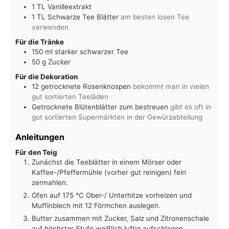
1
TL
Vanilleextrakt
1
TL
Schwarze Tee Blätter
am besten losen Tee
verwenden
Für die Tränke
150
ml
starker schwarzer Tee
50
g
Zucker
Für die Dekoration
12
getrocknete Rosenknospen
bekommt man in vielen
gut sortierten Teeläden
Getrocknete Blütenblätter zum bestreuen
gibt es oft in
gut sortierten Supermärkten in der Gewürzabteilung
Anleitungen
Für den Teig
Zunächst die Teeblätter in einem Mörser oder
Kaffee-/Pfeffermühle (vorher gut reinigen) fein
zermahlen.
Ofen auf 175 °C Ober-/ Unterhitze vorheizen und
Muffinblech mit 12 Förmchen auslegen.
Butter zusammen mit Zucker, Salz und Zitronenschale
auf höchster Stufe weißlich luftig aufschlagen.