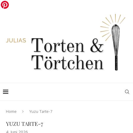
Home
Yuzu Tarte-7
YUZU TARTE-7
4. Juni 2026