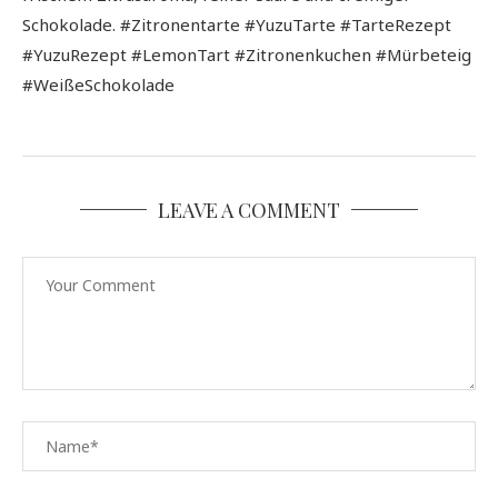
Schokolade. #Zitronentarte #YuzuTarte #TarteRezept
#YuzuRezept #LemonTart #Zitronenkuchen #Mürbeteig
#WeißeSchokolade
LEAVE A COMMENT