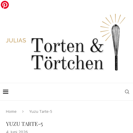
Home
Yuzu Tarte-5
YUZU TARTE-5
4. Juni 2026