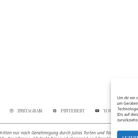
Um dir ein 
um Gerätein
Technologie
INSTAGRAM
PINTEREST
YOUTUBE
IDs auf die
zurückziehs
 Dritten nur nach Genehmigung durch Julias Torten und Törtchen genutz
AKZEP