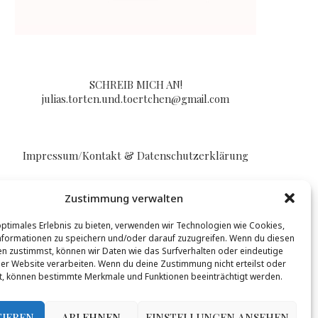
SCHREIB MICH AN!
julias.torten.und.toertchen@gmail.com
Impressum/Kontakt & Datenschutzerklärung
Zustimmung verwalten
optimales Erlebnis zu bieten, verwenden wir Technologien wie Cookies,
formationen zu speichern und/oder darauf zuzugreifen. Wenn du diesen
n zustimmst, können wir Daten wie das Surfverhalten oder eindeutige
BLOGLOVIN
ser Website verarbeiten. Wenn du deine Zustimmung nicht erteilst oder
t, können bestimmte Merkmale und Funktionen beeinträchtigt werden.
t werden, mehr Infos gibt es
hier
.
TIEREN
ABLEHNEN
EINSTELLUNGEN ANSEHEN