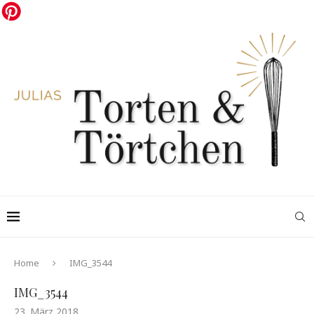
Home
IMG_3544
IMG_3544
23. März 2018