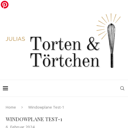
Home
Windowplane Test-1
WINDOWPLANE TEST-1
6. Februar 2024