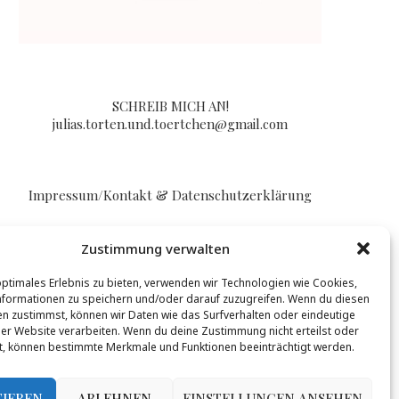
SCHREIB MICH AN!
julias.torten.und.toertchen@gmail.com
Impressum/Kontakt & Datenschutzerklärung
Zustimmung verwalten
optimales Erlebnis zu bieten, verwenden wir Technologien wie Cookies,
formationen zu speichern und/oder darauf zuzugreifen. Wenn du diesen
n zustimmst, können wir Daten wie das Surfverhalten oder eindeutige
BLOGLOVIN
ser Website verarbeiten. Wenn du deine Zustimmung nicht erteilst oder
t, können bestimmte Merkmale und Funktionen beeinträchtigt werden.
t werden, mehr Infos gibt es
hier
.
TIEREN
ABLEHNEN
EINSTELLUNGEN ANSEHEN