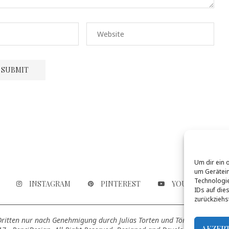
Um dir ein 
um Gerätein
Technologie
INSTAGRAM
PINTEREST
YOUTUBE
IDs auf die
zurückziehs
 Dritten nur nach Genehmigung durch Julias Torten und Törtchen genutz
AKZEP