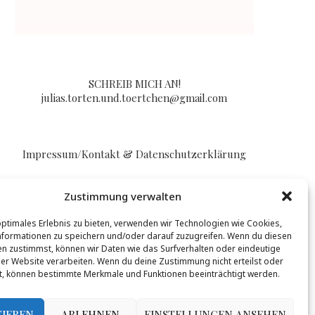
SCHREIB MICH AN!
julias.torten.und.toertchen@gmail.com
Impressum/Kontakt & Datenschutzerklärung
Zustimmung verwalten
optimales Erlebnis zu bieten, verwenden wir Technologien wie Cookies,
formationen zu speichern und/oder darauf zuzugreifen. Wenn du diesen
n zustimmst, können wir Daten wie das Surfverhalten oder eindeutige
BLOGLOVIN
ser Website verarbeiten. Wenn du deine Zustimmung nicht erteilst oder
t, können bestimmte Merkmale und Funktionen beeinträchtigt werden.
t werden, mehr Infos gibt es
hier
.
TIEREN
ABLEHNEN
EINSTELLUNGEN ANSEHEN