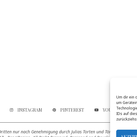
Um dir ein 
um Gerätein
Technologie
INSTAGRAM
PINTEREST
YOUTUBE
IDs auf die
zurückziehs
 Dritten nur nach Genehmigung durch Julias Torten und Törtchen genutz
AKZEP