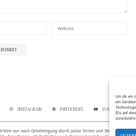
Um dir ein 
um Gerätein
Technologie
INSTAGRAM
PINTEREST
YOUTUBE
IDs auf die
zurückziehs
 Dritten nur nach Genehmigung durch Julias Torten und Törtchen genutz
AKZEP