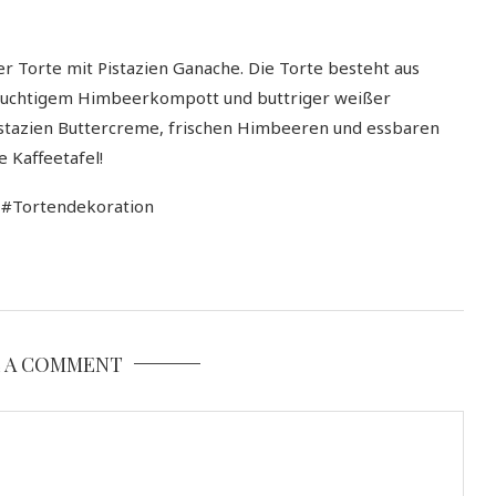
r Torte mit Pistazien Ganache. Die Torte besteht aus
 fruchtigem Himbeerkompott und buttriger weißer
istazien Buttercreme, frischen Himbeeren und essbaren
e Kaffeetafel!
 #Tortendekoration
E A COMMENT