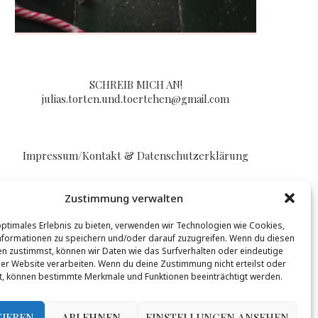
SCHREIB MICH AN!
julias.torten.und.toertchen@gmail.com
Impressum/Kontakt & Datenschutzerklärung
Zustimmung verwalten
optimales Erlebnis zu bieten, verwenden wir Technologien wie Cookies,
formationen zu speichern und/oder darauf zuzugreifen. Wenn du diesen
n zustimmst, können wir Daten wie das Surfverhalten oder eindeutige
BLOGLOVIN
ser Website verarbeiten. Wenn du deine Zustimmung nicht erteilst oder
t, können bestimmte Merkmale und Funktionen beeinträchtigt werden.
t werden, mehr Infos gibt es
hier
.
TIEREN
ABLEHNEN
EINSTELLUNGEN ANSEHEN