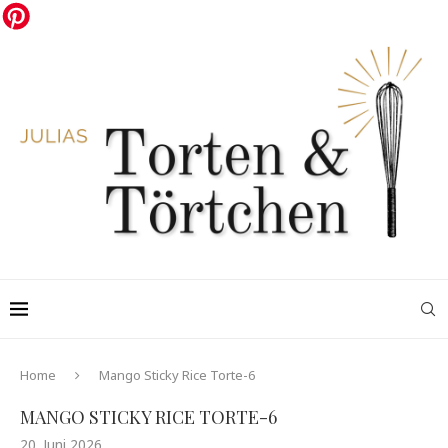
Home
Mango Sticky Rice Torte-6
MANGO STICKY RICE TORTE-6
20. Juni 2026