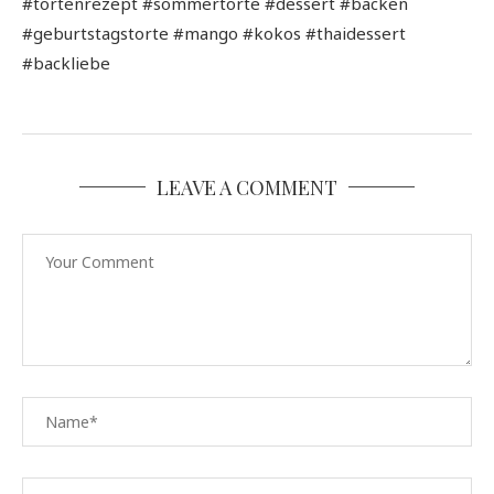
#tortenrezept #sommertorte #dessert #backen
#geburtstagstorte #mango #kokos #thaidessert
#backliebe
LEAVE A COMMENT