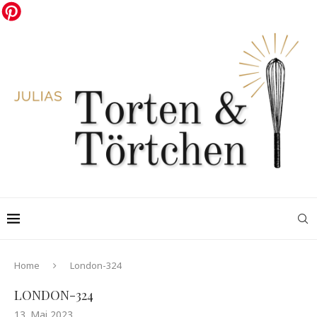
Home
London-324
LONDON-324
13. Mai 2023