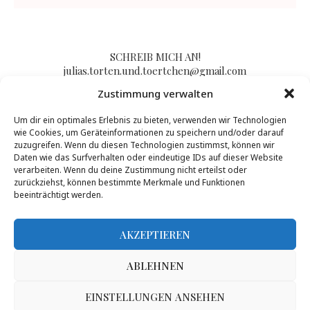
SCHREIB MICH AN!
julias.torten.und.toertchen@gmail.com
Zustimmung verwalten
Um dir ein optimales Erlebnis zu bieten, verwenden wir Technologien
Impressum/Kontakt & Datenschutzerklärung
wie Cookies, um Geräteinformationen zu speichern und/oder darauf
zuzugreifen. Wenn du diesen Technologien zustimmst, können wir
Daten wie das Surfverhalten oder eindeutige IDs auf dieser Website
verarbeiten. Wenn du deine Zustimmung nicht erteilst oder
zurückziehst, können bestimmte Merkmale und Funktionen
beeinträchtigt werden.
AKZEPTIEREN
ABLEHNEN
Inhalte dieser Seite dürfen von Dritten nur nach Genehmigung durch Julias
Torten und Törtchen genutzt werden, mehr Infos gibt es
hier
.
@2017 - PenciDesign. All Right Reserved. Designed and Developed by
EINSTELLUNGEN ANSEHEN
PenciDesign