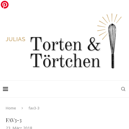
Home
fav3-3
FAV3-3
23. März 2018