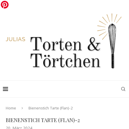
Home
Bienenstich Tarte (Flan)-2
BIENENSTICH TARTE (FLAN)-2
20. März 2024