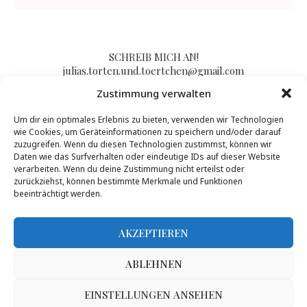
SCHREIB MICH AN!
julias.torten.und.toertchen@gmail.com
Zustimmung verwalten
Um dir ein optimales Erlebnis zu bieten, verwenden wir Technologien
Impressum/Kontakt & Datenschutzerklärung
wie Cookies, um Geräteinformationen zu speichern und/oder darauf
zuzugreifen. Wenn du diesen Technologien zustimmst, können wir
Daten wie das Surfverhalten oder eindeutige IDs auf dieser Website
verarbeiten. Wenn du deine Zustimmung nicht erteilst oder
zurückziehst, können bestimmte Merkmale und Funktionen
beeinträchtigt werden.
AKZEPTIEREN
ABLEHNEN
Inhalte dieser Seite dürfen von Dritten nur nach Genehmigung durch Julias
Torten und Törtchen genutzt werden, mehr Infos gibt es
hier
.
@2017 - PenciDesign. All Right Reserved. Designed and Developed by
EINSTELLUNGEN ANSEHEN
PenciDesign