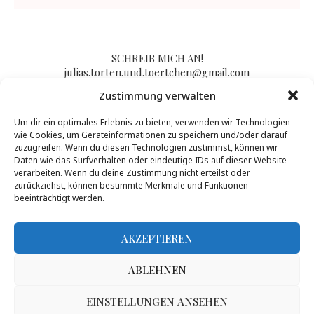
SCHREIB MICH AN!
julias.torten.und.toertchen@gmail.com
Zustimmung verwalten
Um dir ein optimales Erlebnis zu bieten, verwenden wir Technologien
Impressum/Kontakt & Datenschutzerklärung
wie Cookies, um Geräteinformationen zu speichern und/oder darauf
zuzugreifen. Wenn du diesen Technologien zustimmst, können wir
Daten wie das Surfverhalten oder eindeutige IDs auf dieser Website
verarbeiten. Wenn du deine Zustimmung nicht erteilst oder
zurückziehst, können bestimmte Merkmale und Funktionen
beeinträchtigt werden.
AKZEPTIEREN
ABLEHNEN
Inhalte dieser Seite dürfen von Dritten nur nach Genehmigung durch Julias
Torten und Törtchen genutzt werden, mehr Infos gibt es
hier
.
@2017 - PenciDesign. All Right Reserved. Designed and Developed by
EINSTELLUNGEN ANSEHEN
PenciDesign