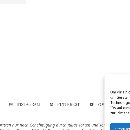
Um dir ein 
um Gerätein
Technologie
INSTAGRAM
PINTEREST
YOUTUBE
IDs auf die
zurückziehs
 Dritten nur nach Genehmigung durch Julias Torten und Törtchen genutz
AKZEP