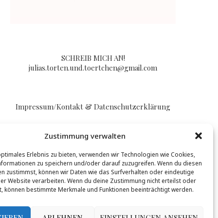
SCHREIB MICH AN!
julias.torten.und.toertchen@gmail.com
Impressum/Kontakt & Datenschutzerklärung
Zustimmung verwalten
optimales Erlebnis zu bieten, verwenden wir Technologien wie Cookies,
formationen zu speichern und/oder darauf zuzugreifen. Wenn du diesen
n zustimmst, können wir Daten wie das Surfverhalten oder eindeutige
BLOGLOVIN
ser Website verarbeiten. Wenn du deine Zustimmung nicht erteilst oder
t, können bestimmte Merkmale und Funktionen beeinträchtigt werden.
t werden, mehr Infos gibt es
hier
.
TIEREN
ABLEHNEN
EINSTELLUNGEN ANSEHEN