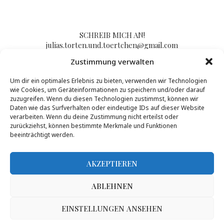
SCHREIB MICH AN!
julias.torten.und.toertchen@gmail.com
Zustimmung verwalten
Um dir ein optimales Erlebnis zu bieten, verwenden wir Technologien
Impressum/Kontakt & Datenschutzerklärung
wie Cookies, um Geräteinformationen zu speichern und/oder darauf
zuzugreifen. Wenn du diesen Technologien zustimmst, können wir
Daten wie das Surfverhalten oder eindeutige IDs auf dieser Website
verarbeiten. Wenn du deine Zustimmung nicht erteilst oder
zurückziehst, können bestimmte Merkmale und Funktionen
beeinträchtigt werden.
AKZEPTIEREN
ABLEHNEN
Inhalte dieser Seite dürfen von Dritten nur nach Genehmigung durch Julias
Torten und Törtchen genutzt werden, mehr Infos gibt es
hier
.
@2017 - PenciDesign. All Right Reserved. Designed and Developed by
EINSTELLUNGEN ANSEHEN
PenciDesign