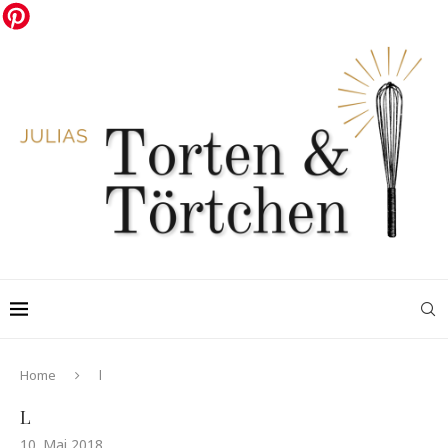
Home
l
L
10. Mai 2018