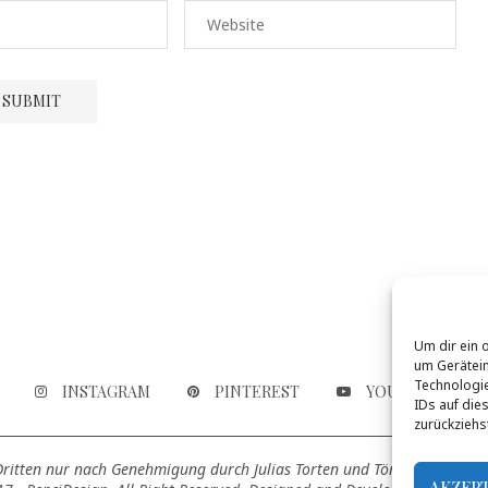
Um dir ein 
um Gerätein
Technologie
INSTAGRAM
PINTEREST
YOUTUBE
IDs auf die
zurückziehs
 Dritten nur nach Genehmigung durch Julias Torten und Törtchen genutz
AKZEP