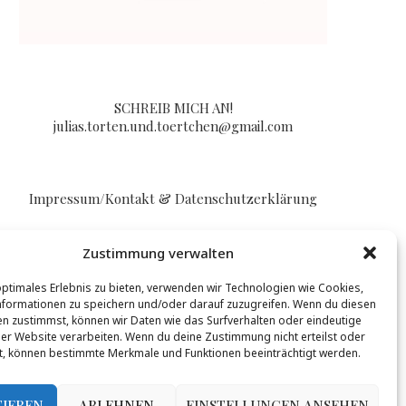
SCHREIB MICH AN!
julias.torten.und.toertchen@gmail.com
Impressum/Kontakt & Datenschutzerklärung
Zustimmung verwalten
optimales Erlebnis zu bieten, verwenden wir Technologien wie Cookies,
formationen zu speichern und/oder darauf zuzugreifen. Wenn du diesen
n zustimmst, können wir Daten wie das Surfverhalten oder eindeutige
BLOGLOVIN
ser Website verarbeiten. Wenn du deine Zustimmung nicht erteilst oder
t, können bestimmte Merkmale und Funktionen beeinträchtigt werden.
t werden, mehr Infos gibt es
hier
.
TIEREN
ABLEHNEN
EINSTELLUNGEN ANSEHEN