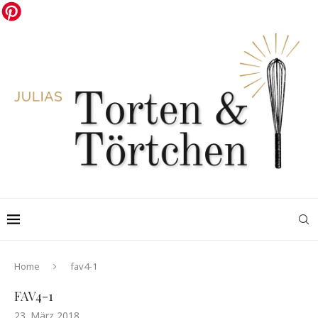
Home
fav4-1
FAV4-1
23. März 2018