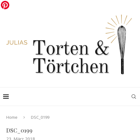
Home
DSC_0199
DSC_0199
23. März 2018