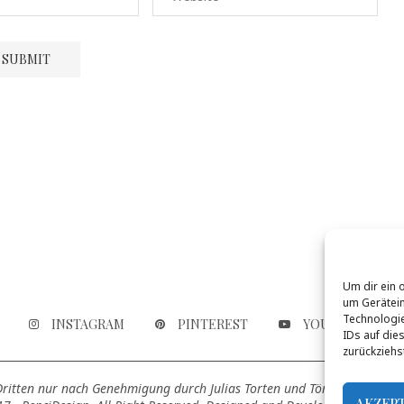
Um dir ein 
um Gerätein
Technologie
INSTAGRAM
PINTEREST
YOUTUBE
IDs auf die
zurückziehs
 Dritten nur nach Genehmigung durch Julias Torten und Törtchen genutz
AKZEP