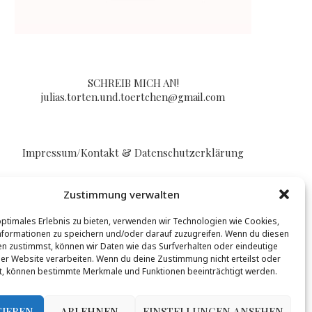
SCHREIB MICH AN!
julias.torten.und.toertchen@gmail.com
Impressum/Kontakt & Datenschutzerklärung
Zustimmung verwalten
optimales Erlebnis zu bieten, verwenden wir Technologien wie Cookies,
formationen zu speichern und/oder darauf zuzugreifen. Wenn du diesen
n zustimmst, können wir Daten wie das Surfverhalten oder eindeutige
BLOGLOVIN
ser Website verarbeiten. Wenn du deine Zustimmung nicht erteilst oder
t, können bestimmte Merkmale und Funktionen beeinträchtigt werden.
t werden, mehr Infos gibt es
hier
.
TIEREN
ABLEHNEN
EINSTELLUNGEN ANSEHEN