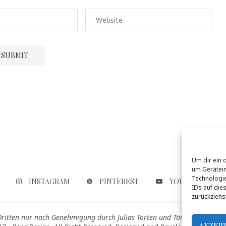
Um dir ein 
um Gerätein
Technologie
INSTAGRAM
PINTEREST
YOUTUBE
IDs auf die
zurückziehs
 Dritten nur nach Genehmigung durch Julias Torten und Törtchen genutz
AKZEP