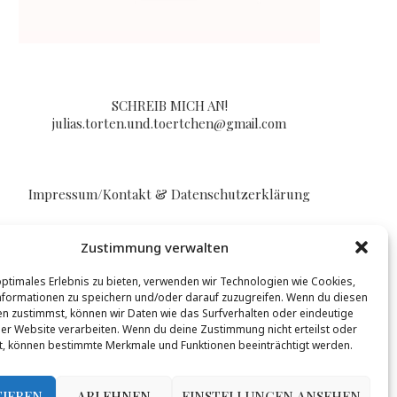
SCHREIB MICH AN!
julias.torten.und.toertchen@gmail.com
Impressum/Kontakt & Datenschutzerklärung
Zustimmung verwalten
optimales Erlebnis zu bieten, verwenden wir Technologien wie Cookies,
formationen zu speichern und/oder darauf zuzugreifen. Wenn du diesen
n zustimmst, können wir Daten wie das Surfverhalten oder eindeutige
BLOGLOVIN
ser Website verarbeiten. Wenn du deine Zustimmung nicht erteilst oder
t, können bestimmte Merkmale und Funktionen beeinträchtigt werden.
t werden, mehr Infos gibt es
hier
.
TIEREN
ABLEHNEN
EINSTELLUNGEN ANSEHEN