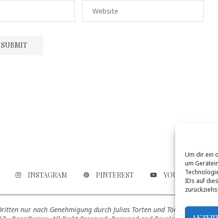
Um dir ein 
um Gerätein
Technologie
INSTAGRAM
PINTEREST
YOUTUBE
IDs auf die
zurückziehs
 Dritten nur nach Genehmigung durch Julias Torten und Törtchen genutz
AKZEP