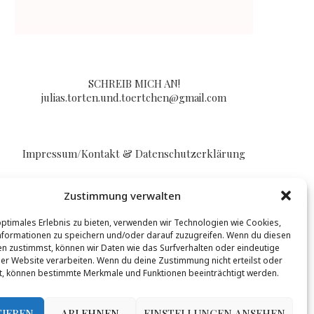
SCHREIB MICH AN!
julias.torten.und.toertchen@gmail.com
Impressum/Kontakt & Datenschutzerklärung
Zustimmung verwalten
optimales Erlebnis zu bieten, verwenden wir Technologien wie Cookies,
formationen zu speichern und/oder darauf zuzugreifen. Wenn du diesen
n zustimmst, können wir Daten wie das Surfverhalten oder eindeutige
BLOGLOVIN
ser Website verarbeiten. Wenn du deine Zustimmung nicht erteilst oder
t, können bestimmte Merkmale und Funktionen beeinträchtigt werden.
t werden, mehr Infos gibt es
hier
.
TIEREN
ABLEHNEN
EINSTELLUNGEN ANSEHEN