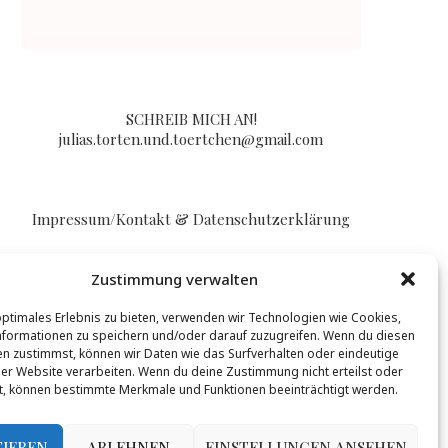
SCHREIB MICH AN!
julias.torten.und.toertchen@gmail.com
Impressum/Kontakt & Datenschutzerklärung
Zustimmung verwalten
optimales Erlebnis zu bieten, verwenden wir Technologien wie Cookies,
formationen zu speichern und/oder darauf zuzugreifen. Wenn du diesen
n zustimmst, können wir Daten wie das Surfverhalten oder eindeutige
BLOGLOVIN
ser Website verarbeiten. Wenn du deine Zustimmung nicht erteilst oder
t, können bestimmte Merkmale und Funktionen beeinträchtigt werden.
t werden, mehr Infos gibt es
hier
.
TIEREN
ABLEHNEN
EINSTELLUNGEN ANSEHEN