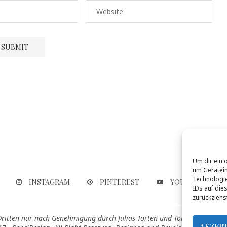
Um dir ein 
um Gerätein
Technologie
INSTAGRAM
PINTEREST
YOUTUBE
IDs auf die
zurückziehs
 Dritten nur nach Genehmigung durch Julias Torten und Törtchen genutz
AKZEP