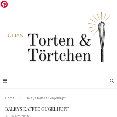
Home
Baleys Kaffee Gugelhupf
BALEYS KAFFEE GUGELHUPF
25. März 2018