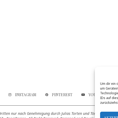
Um dir ein 
um Gerätein
Technologie
INSTAGRAM
PINTEREST
YOUTUBE
IDs auf die
zurückziehs
 Dritten nur nach Genehmigung durch Julias Torten und Törtchen genutz
AKZEP