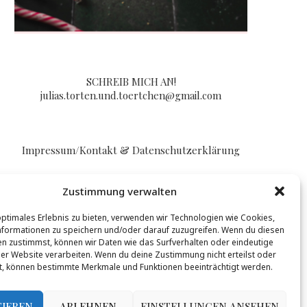
SCHREIB MICH AN!
julias.torten.und.toertchen@gmail.com
Impressum/Kontakt & Datenschutzerklärung
Zustimmung verwalten
optimales Erlebnis zu bieten, verwenden wir Technologien wie Cookies,
formationen zu speichern und/oder darauf zuzugreifen. Wenn du diesen
n zustimmst, können wir Daten wie das Surfverhalten oder eindeutige
BLOGLOVIN
ser Website verarbeiten. Wenn du deine Zustimmung nicht erteilst oder
t, können bestimmte Merkmale und Funktionen beeinträchtigt werden.
t werden, mehr Infos gibt es
hier
.
TIEREN
ABLEHNEN
EINSTELLUNGEN ANSEHEN