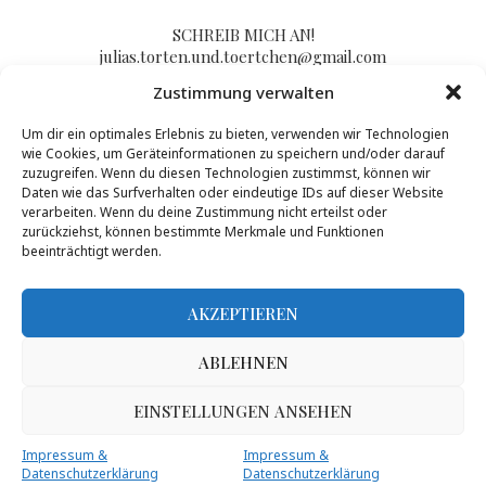
SCHREIB MICH AN!
julias.torten.und.toertchen@gmail.com
Zustimmung verwalten
Um dir ein optimales Erlebnis zu bieten, verwenden wir Technologien
Impressum/Kontakt & Datenschutzerklärung
wie Cookies, um Geräteinformationen zu speichern und/oder darauf
zuzugreifen. Wenn du diesen Technologien zustimmst, können wir
Daten wie das Surfverhalten oder eindeutige IDs auf dieser Website
verarbeiten. Wenn du deine Zustimmung nicht erteilst oder
zurückziehst, können bestimmte Merkmale und Funktionen
beeinträchtigt werden.
AKZEPTIEREN
ABLEHNEN
Inhalte dieser Seite dürfen von Dritten nur nach Genehmigung durch Julias
Torten und Törtchen genutzt werden, mehr Infos gibt es
hier
.
@2017 - PenciDesign. All Right Reserved. Designed and Developed by
EINSTELLUNGEN ANSEHEN
PenciDesign
Impressum &
Impressum &
BACK TO TOP
Datenschutzerklärung
Datenschutzerklärung