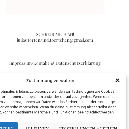
SCHREIB MICH AN!
julias.torten.und.toertchen@gmail.com
Impressum/Kontakt & Datenschutzerklärung
Zustimmung verwalten
optimales Erlebnis zu bieten, verwenden wir Technologien wie Cookies,
formationen zu speichern und/oder darauf zuzugreifen. Wenn du diesen
n zustimmst, können wir Daten wie das Surfverhalten oder eindeutige
BLOGLOVIN
ser Website verarbeiten. Wenn du deine Zustimmung nicht erteilst oder
t, können bestimmte Merkmale und Funktionen beeinträchtigt werden.
t werden, mehr Infos gibt es
hier
.
TIEREN
ABLEHNEN
EINSTELLUNGEN ANSEHEN