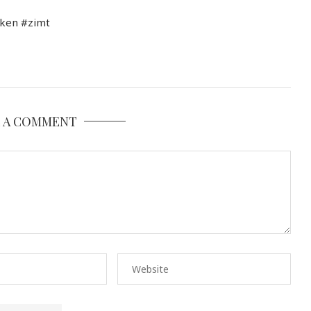
ken #zimt
E A COMMENT