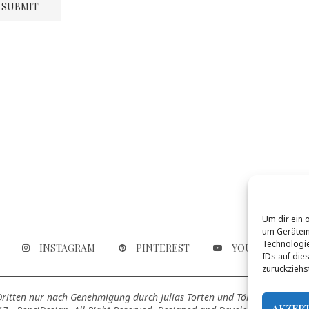
Um dir ein 
um Gerätein
Technologie
INSTAGRAM
PINTEREST
YOUTUBE
IDs auf die
zurückziehs
 Dritten nur nach Genehmigung durch Julias Torten und Törtchen genutz
AKZEP