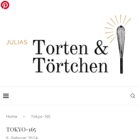
Home
Tokyo-165
TOKYO-165
6. Februar 2024