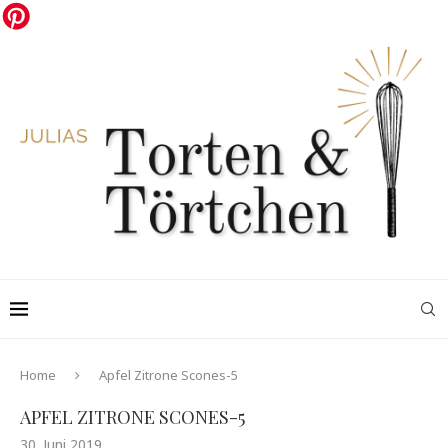
Home
Apfel Zitrone Scones-5
APFEL ZITRONE SCONES-5
30. Juni 2019